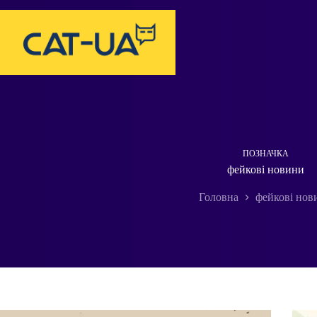
Перейти
до
вмісту
ПОЗНАЧКА
фейкові новини
Головна
фейкові нов