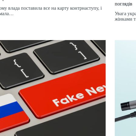
поглядів
тому влада поставила все на карту контрнаступу, і
имала…
Увага укра
жінками 