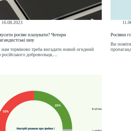
16.08.2023
11.0
мусити росіян плазувати? Чотири
Росіяни г
агандистські шоу
Ви поміти
 нам терміново треба вигадати новий огидний
пропаган
з російського добровольця,…