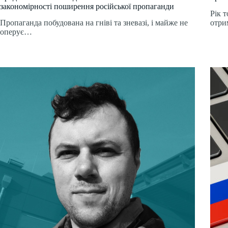
закономірності поширення російської пропаганди
Рік 
Пропаганда побудована на гніві та зневазі, і майже не
отр
оперує…