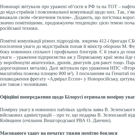
Новинарі звітували про уражені об’єкти в РФ та на ТОТ – нафто
до мідл-страйків і пояснювальної комунікації щодо них. Так, з’
вважали своїм «безпечним тилом». Додають, що логістика ворога
значно помітнішими, продовжуючи тенденцію: цією темою почали
російської техніки.
Помітні комунікації різних підрозділів, зокрема 412-ї бригади С
посилення уваги до мідлстрайків попав й міністр оборони М. Фе
боку новинних спільнот і профільних блогерів. Є й увага до по
уваги – ураження підприємства аж у Пермському краї: мова йде п
у виробництві авіатехніки, дронів, двигунів для ракет тощо. Па
дорогоцінних металів). Далі звітували про ураження НПС «Второ
масштабна пожежа площею 800 м²). З посиланням на Генштаб по
пошкодження фрегату «Адмірал Ессен» у Новоросійську, цитували
але також і чоловіками.
Офіційні попередження щодо Білорусі отримали помірну ува
Помірну увагу в новинних пабліках здобула заява В. Зеленського
військових адміністрацій – про те, що недарма В. Зеленський ві
Київщини (очільник Вишгородської РВА О. Данчин).
Масованого удару на початку тижня помітно боялися