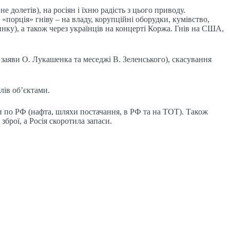
 долетів), на росіян і їхню радість з цього приводу.
порція» гніву – на владу, корупційні оборудки, кумівство,
инку), а також через українців на концерті Коржа. Гнів на США,
 заяви О. Лукашенка та меседжі В. Зеленського), скасування
лів об’єктами.
и по РФ (нафта, шляхи постачання, в РФ та на ТОТ). Також
зброї, а Росія скоротила запаси.