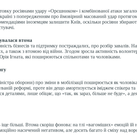
овку росіянами удару «Орєшником» і комбінованої атаки загалом 
раїні з попередженням про ймовірний масований удар протягом 
комендаціями іноземцям залишити Київ, оскільки росіяни збираю
тувачі.
сувалася втома
сть бізнесів та підтримку постраждалих, про розбір завалів. На 
дних, а також з втомою від війни. Згодом зросла активність воло
Юрія Ігната, які поширюються спільнотами та чоловіками.
игу
істра оборони) про зміни в мобілізації поширюється як чоловікам
уваній реформі, проте він дещо амортизується іміджем спікера т
я деталями, лише обіцяє, що «так, як зараз, більше не буде», а 
ь іще більші. Втома скоріш фонова: на тлі «вагоміших» емоцій їй 
 емоційно насичений негативом, але досить багато й сміху над в