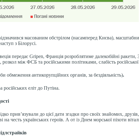
 відзначився масованим обстрілом (насамперед Києва), масштаб
аступ з Білорусі.
еція передає Gripen, Франція розроблятиме далекобійні ракети, 
розкол між ФСБ та російськими політиками, слабість російської 
би обмеження антикорупційних органів, за бездіяльність)
.
ра російських еліт до Путіна.
ості
дко прив’язували до цієї дати згадки про своїх знайомих, друзів,
ві на честь українських героїв. А от із Днем морської піхоти віта
мідлстрайків