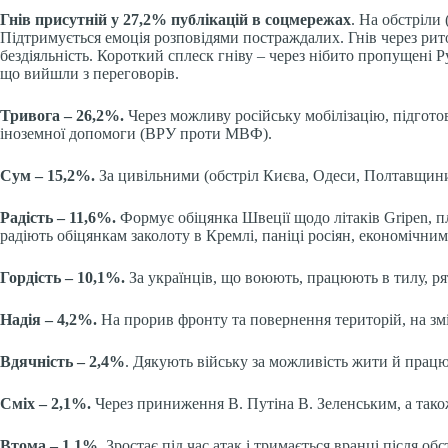
Гнів присутній у 27,2% публікацій в соцмережах
. На обстріли
Підтримується емоція розповідями постраждалих. Гнів через рито
бездіяльність. Короткий сплеск гніву – через нібито пропущені 
що вийшли з переговорів.
Тривога – 26,2%.
Через можливу російську мобілізацію, підгото
іноземної допомоги (ВРУ проти МВФ).
Сум – 15,2%.
За цивільними (обстріл Києва, Одеси, Полтавщини,
Радість – 11,6%.
Формує обіцянка Швеції щодо літаків Gripen, п
радіють обіцянкам заколоту в Кремлі, паніці росіян, економічним
Гордість – 10,1%.
За українців, що воюють, працюють в тилу, р
Надія
– 4,2%.
На прорив фронту та повернення територій, на змін
Вдячність
– 2,4%
. Дякують війську за можливість жити й прац
Сміх
– 2,1%.
Через приниження В. Путіна В. Зеленським, а тако
Втома – 1,1%.
Зростає під час атак і тримається вранці після обст