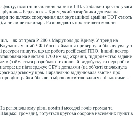
 флоту; помітні посилання на звіти ГШ. Стабільно зростає увага
 Маріуполь – Бердянськ – Крим, який загарбники донедавна
Удари по шляхах сполучення для окупаційної армії на ТОТ стають
, а не лише новинарі. Розповідають про знищені колони
ціл, – як-от траса Р-280 з Маріуполя до Криму. У тренд на
 Влучання у штаб ЧФ і його займання привернули більшу увагу з
кі ресурси пишуть, що це робота російської ППО. Інший вектор
ташована на відстані 1700 км від України, підприємство задіяне
дмет» (займається розробкою технологій видобутку та переробки
атора; це підтверджує СБУ з деталями (на об’єкті спалахнула
аснодарському краї. Паралельно відлунювала звістка про
ни про діпстрайки більшою мірою висвітлювалися спільнотами –
На регіональному рівні помітні меседжі голів громад та
к Шацької громади), готується кругова оборона населених пунктів