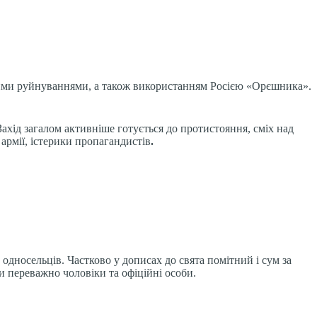
ними руйнуваннями, а також використанням Росією «Орєшника».
Захід загалом активніше готується до протистояння, сміх над
армії, істерики пропагандистів
.
 односельців. Частково у дописах до свята помітний і сум за
ли переважно чоловіки та офіційні особи.