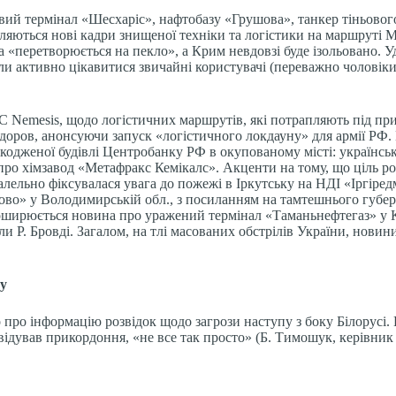
вий термінал «Шесхаріс», нафтобазу «Грушова», танкер тіньового
являються нові кадри знищеної техніки та логістики на маршруті
 «перетворюється на пекло», а Крим невдовзі буде ізольовано. 
 активно цікавитися звичайні користувачі (переважно чоловіки)
БС Nemesis, щодо логістичних маршрутів, які потрапляють під при
доров, анонсуючи запуск «логістичного локдауну» для армії РФ.
шкодженої будівлі Центробанку РФ в окупованому місті: українсь
ро хімзавод «Метафракс Кемікалс». Акценти на тому, що ціль роз
ралельно фіксувалася увага до пожежі в Іркутську на НДІ «Іргіре
во» у Володимирській обл., з посиланням на тамтешнього губерн
ширюється новина про уражений термінал «Таманьнефтегаз» у Кр
 Р. Бровді. Загалом, на тлі масованих обстрілів України, нови
гу
 про інформацію розвідок щодо загрози наступу з боку Білорусі. 
двідував прикордоння, «не все так просто» (Б. Тимошук, керівни