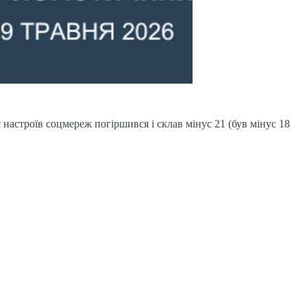
настроїв соцмереж погіршився і склав мінус 21 (був мінус 18