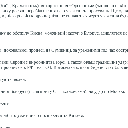
 (Київ, Краматорськ), використання «Орєшника» (частково навіть не
рику росіян, перебільшення нею уражень та просувань. Ще одна «
Румунією російські дрони (пізніше гніваються через ураження буд
вку до обстрілу Києва, можливий наступ з Білорусі (дивляться на
 поховальної процесії на Сумщині), за ураженими під час обстрі
лани Європи з виробництва зброї, а також більш традиційні удар
 проблемам в РФ і на ТОТ. Відзначають, що в Україні стає більше 
ятують людей.
и в Білорусі (після візиту С. Тихановської), на удар по Москві.
ювати.
ж нібито уже й його посіпаками та Китаєм.
рілів.