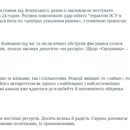
(також від Зеленського, разом із закликом не нехтувати
24 годин. Росіяни пояснювали удар нібито “терактом ЗСУ в
ться бити по «центрах ухвалення рішень», з помітною тривогою
Київщині під час та після нічних обстрілів фіксувався сплеск
нтерів, лунали заклики донатити «на русоріз». Щодо «Орєшника» –
и та жінками, так і спільнотами. Реакції змішані: то «лайки», то
а його авторитетом як одного з найбільших і найсистемніших
деякі канали вже вдаються до клікбейту й наповнюють обіцянки
не вистачає ресурсів. Досить велика й радість: Європа допомагає
орожими політиками, їх приниженнями.