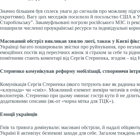
Значно більшим був сплеск уваги до сигналів про можливу підгот
укриттями). Вагу цих меседжів посилило й посольство США в Ук
Старобільську”. Закамуфльовані погрози російського МЗС із ре
поширили численні проукраїнські ресурси та індивідуальні корис
Масований обстріл викликав хвилю люті, також у Києві фік
Українці багато поширювали звістки про руйнування, про незламні
емоційних постів від пересічних жінок зі страхом за себе та рі
помітними стають коментарі від Сергія Стерненка, згодом – від 
Стерненко комунікував реформу мобілізації, створюючи інтр
Комунікація Сергія Стерненка (якого титрують вже як радника мін
«клоунада» чи «сміх». Можливий елемент зневіри читачів в очік
волонтерів. Стерненко при цьому оминає гострі кути й не ділитьс
додатковими сенсами (як-от «чорна мітка для ТЦК»).
Емоції українців
Гнів та тривога домінували: масовані обстріли, й надалі обіцяют
Україні й активізує безпекові заходи для себе. Загалом тиждень