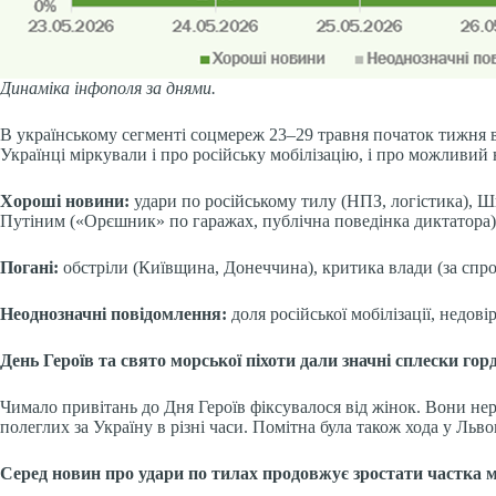
Динаміка інфополя за днями.
В українському сегменті соцмереж 23–29 травня початок тижня
Українці міркували і про російську мобілізацію, і про можливий н
Хороші новини:
удари по російському тилу (НПЗ, логістика), Шв
Путіним («Орєшник» по гаражах, публічна поведінка диктатора), 
Погані:
обстріли (Київщина, Донеччина), критика влади (за спро
Неоднозначні повідомлення:
доля російської мобілізації, недові
День Героїв та свято морської піхоти дали значні сплески горд
Чимало привітань до Дня Героїв фіксувалося від жінок. Вони нері
полеглих за Україну в різні часи. Помітна була також хода у Льво
Серед новин про удари по тилах продовжує зростати частка 