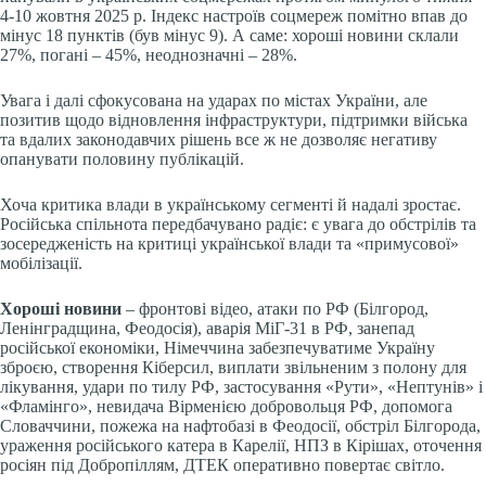
4-10 жовтня 2025 р.
Індекс настроїв соцмереж помітно впав до
мінус 18 пунктів (був мінус 9). А саме: хороші новини склали
27%, погані – 45%, неоднозначні – 28%.
Увага і далі сфокусована на ударах по містах України, але
позитив щодо відновлення інфраструктури, підтримки війська
та вдалих законодавчих рішень все ж не дозволяє негативу
опанувати половину публікацій.
Хоча критика влади в українському сегменті й надалі зростає.
Російська спільнота передбачувано радіє: є увага до обстрілів та
зосередженість на критиці української влади та «примусової»
мобілізації.
Хороші новини
– фронтові відео, атаки по РФ (Білгород,
Ленінградщина, Феодосія), аварія МіГ-31 в РФ, занепад
російської економіки, Німеччина забезпечуватиме Україну
зброєю, створення Кіберсил, виплати звільненим з полону для
лікування, удари по тилу РФ, застосування «Рути», «Нептунів» і
«Фламінго», невидача Вірменією добровольця РФ, допомога
Словаччини, пожежа на нафтобазі в Феодосії, обстріл Білгорода,
ураження російського катера в Карелії, НПЗ в Кірішах, оточення
росіян під Добропіллям, ДТЕК оперативно повертає світло.