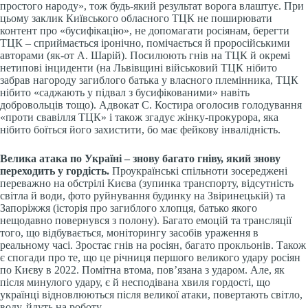
простого народу», тож будь-який результат ворога влаштує. При
цьому заклик Київського обласного ТЦК не поширювати
контент про «бусифікацію», не допомагати росіянам, берегти
ТЦК – сприймається іронічно, помічається й проросійськими
авторами (як-от А. Шарій). Посилюють гнів на ТЦК й окремі
нетипові інциденти (на Львівщині військовий ТЦК нібито
забрав нагороду загиблого батька у власного племінника, ТЦК
нібито «саджають у підвал з бусифікованими» навіть
добровольців тощо). Адвокат С. Костира оголосив голодування
«проти свавілля ТЦК» і також згадує жінку-прокурора, яка
нібито боїться його захистити, бо має фейкову інвалідність.
Велика атака по Україні – знову багато гніву, який знову
переходить у гордість.
Проукраїнські спільноти зосереджені
переважно на обстрілі Києва (зупинка транспорту, відсутність
світла й води, фото руйнування будинку на Звіринецькій) та
Запоріжжя (історія про загиблого хлопця, батько якого
нещодавно повернувся з полону). Багато емоцій та трансляції
того, що відбувається, моніторингу засобів ураження в
реальному часі. Зростає гнів на росіян, багато прокльонів. Також
є спогади про те, що це річниця першого великого удару росіян
по Києву в 2022. Помітна втома, пов’язана з ударом. Але, як
після минулого удару, є й несподівана хвиля гордості, що
українці відновлюються після великої атаки, повертають світло,
воду, йдуть на роботу.