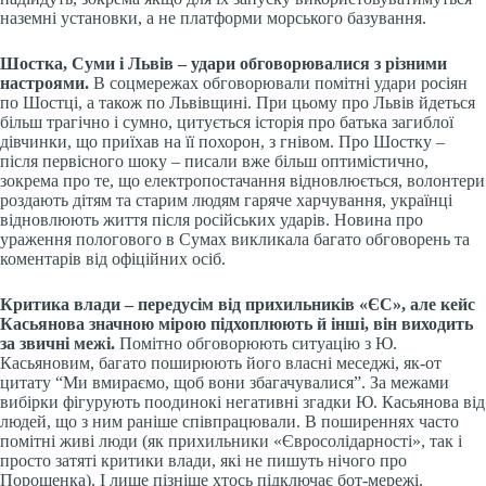
наземні установки, а не платформи морського базування.
Шостка, Суми і Львів – удари обговорювалися з різними
настроями.
В соцмережах обговорювали помітні удари росіян
по Шостці, а також по Львівщині. При цьому про Львів йдеться
більш трагічно і сумно, цитується історія про батька загиблої
дівчинки, що приїхав на її похорон, з гнівом. Про Шостку –
після первісного шоку – писали вже більш оптимістично,
зокрема про те, що електропостачання відновлюється, волонтери
роздають дітям та старим людям гаряче харчування, українці
відновлюють життя після російських ударів. Новина про
ураження пологового в Сумах викликала багато обговорень та
коментарів від офіційних осіб.
Критика влади – передусім від прихильників «ЄС», але кейс
Касьянова значною мірою підхоплюють й інші, він виходить
за звичні межі.
Помітно обговорюють ситуацію з Ю.
Касьяновим, багато поширюють його власні меседжі, як-от
цитату “Ми вмираємо, щоб вони збагачувалися”. За межами
вибірки фігурують поодинокі негативні згадки Ю. Касьянова від
людей, що з ним раніше співпрацювали. В поширеннях часто
помітні живі люди (як прихильники «Євросолідарності», так і
просто затяті критики влади, які не пишуть нічого про
Порошенка). І лише пізніше хтось підключає бот-мережі.