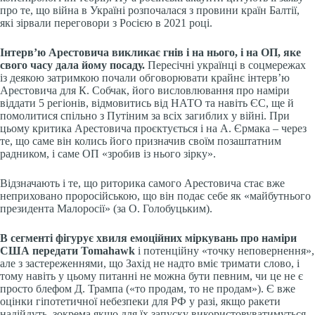
про те, що війна в Україні розпочалася з провини країн Балтії,
які зірвали переговори з Росією в 2021 році.
Інтерв’ю Арестовича викликає гнів і на нього, і на ОП, яке
свого часу дала йому посаду.
Пересічні українці в соцмережах
із деякою затримкою почали обговорювати крайнє інтерв’ю
Арестовича для К. Собчак, його висловлювання про наміри
віддати 5 регіонів, відмовитись від НАТО та навіть ЄС, ще й
помолитися спільно з Путіним за всіх загиблих у війні. При
цьому критика Арестовича проєктується і на А. Єрмака – через
те, що саме він колись його призначив своїм позаштатним
радником, і саме ОП «зробив із нього зірку».
Відзначають і те, що риторика самого Арестовича стає вже
неприховано проросійською, що він подає себе як «майбутнього
президента Малоросії» (за О. Голобуцьким).
В сегменті фігурує хвиля емоційних міркувань про наміри
США передати Tomahawk
і потенційну «точку неповернення»,
але з застереженнями, що Захід не надто вміє тримати слово, і
тому навіть у цьому питанні не можна бути певним, чи це не є
просто блефом Д. Трампа («то продам, то не продам»). Є вже
оцінки гіпотетичної небезпеки для РФ у разі, якщо ракети
надійдуть, зокрема якщо для їх запуску використовуватимуться