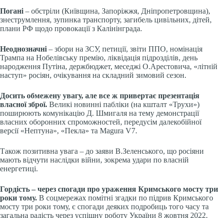
Погані
– обстріли (Київщина, Запоріжжя, Дніпропетровщина),
знеструмлення, зупинка транспорту, загибель цивільних, дітей,
плани РФ щодо провокації з Калінінграда.
Неоднозначні
– збори на ЗСУ, петиції, звіти ППО, номінація
Трампа на Нобелівську премію, ліквідація підрозділів, день
народження Путіна, держбюджет, меседжі О.Арестовича, «літній
наступ» росіян, очікування на складний зимовий сезон.
Досить обмежену увагу, але все ж привертає презентація
власної зброї.
Великі новинні пабліки (на кшталт «Трухи»)
поширюють комунікацію Д. Шмигаля на тему демонстрації
власних оборонних спроможностей, передусім далекобійної
версії «Нептуна», «Пекла» та Magura V7.
Також позитивна увага – до заяви В.Зеленського, що росіяни
мають відчути наслідки війни, зокрема удари по власній
енергетиці.
Гордість – через спогади про ураження Кримського мосту три
роки тому.
В соцмережах помітні згадки по підрив Кримського
мосту три роки тому, є спогади деяких подробиць того часу та
загальна радість через успішну роботу України 8 жовтня 2022.