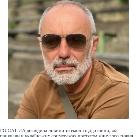
ГО CAT-UA дослідила новини та емоції щодо війни, які
панували в українських соцмережах протягом минулого тижня