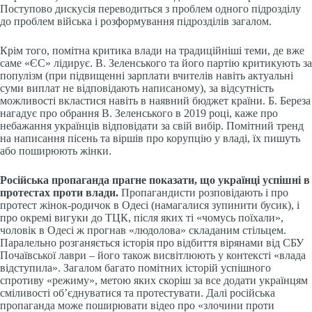
Поступово дискусія переводиться з проблем одного підрозділу
до проблем війська і розформування підрозділів загалом.
Крім того, помітна критика влади на традиційніші теми, де вже
саме «ЄС» лідирує. В. Зеленського та його партію критикують за
популізм (при підвищенні зарплати вчителів навіть актуальні
суми виплат не відповідають написаному), за відсутність
можливості вкластися навіть в наявний бюджет країни. Б. Береза
нагадує про обрання В. Зеленського в 2019 році, каже про
небажання українців відповідати за свій вибір. Помітний тренд
на написання пісень та віршів про корупцію у владі, їх пишуть
або поширюють жінки.
Російська пропаганда прагне показати, що українці успішні в
протестах проти влади.
Пропагандисти розповідають і про
протест жінок-родичок в Одесі (намагалися зупинити бусик), і
про окремі вигуки до ТЦК, після яких ті «чомусь поїхали»,
чоловік в Одесі ж прогнав «людолова» складаним стільцем.
Паралельно розганяється історія про відбиття вірянами від СБУ
Почаївської лаври – його також висвітлюють у контексті «влада
відступила». Загалом багато помітних історій успішного
спротиву «режиму», метою яких скоріш за все додати українцям
сміливості об’єднуватися та протестувати. Далі російська
пропаганда може поширювати відео про «злочини проти