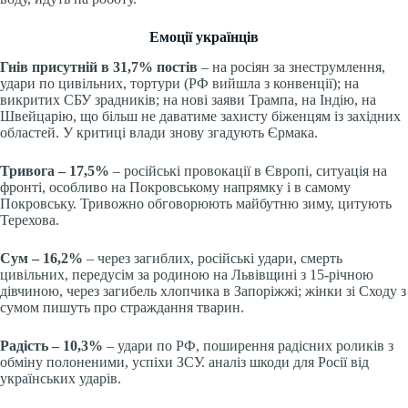
Емоції українців
Гнів присутній в 31,7% постів
– на росіян за знеструмлення,
удари по цивільних, тортури (РФ вийшла з конвенції); на
викритих СБУ зрадників; на нові заяви Трампа, на Індію, на
Швейцарію, що більш не даватиме захисту біженцям із західних
областей. У критиці влади знову згадують Єрмака.
Тривога – 17,5%
– російські провокації в Європі, ситуація на
фронті, особливо на Покровському напрямку і в самому
Покровську. Тривожно обговорюють майбутню зиму, цитують
Терехова.
Сум – 16,2%
– через загиблих, російські удари, смерть
цивільних, передусім за родиною на Львівщині з 15-річною
дівчиною, через загибель хлопчика в Запоріжжі; жінки зі Сходу з
сумом пишуть про страждання тварин.
Радість – 10,3%
– удари по РФ, поширення радісних роликів з
обміну полоненими, успіхи ЗСУ. аналіз шкоди для Росії від
українських ударів.