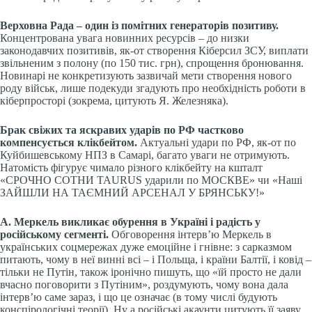
Верховна Рада – один із помітних генераторів позитиву.
Концентрована увага новинних ресурсів – до низки
законодавчих позитивів, як-от створення Кіберсил ЗСУ, виплати
звільненим з полону (по 150 тис. грн), спрощення бронювання.
Новинарі не конкретизують зазвичай мети створення нового
роду військ, лише подекуди згадують про необхідність роботи в
кіберпросторі (зокрема, цитують Я. Железняка).
Брак свіжих та яскравих ударів по РФ частково
компенсується клікбейтом.
Актуальні удари по РФ, як-от по
Куйбишевському НПЗ в Самарі, багато уваги не отримують.
Натомість фігурує чимало різного клікбейту на кшталт
«СРОЧНО СОТНИ TAURUS ударили по МОСКВЕ» чи «Наші
ЗАЙШЛИ НА ТАЄМНИЙ АРСЕНАЛ У БРЯНСЬКУ!»
А. Меркель викликає обурення в Україні і радість у
російському сегменті.
Обговорення інтерв’ю Меркель в
українських соцмережах дуже емоційне і гнівне: з сарказмом
питають, чому в неї винні всі – і Польща, і країни Балтії, і ковід –
тільки не Путін, також іронічно пишуть, що «їй просто не дали
вчасно поговорити з Путіним», роздумують, чому вона дала
інтерв’ю саме зараз, і що це означає (в тому числі будують
конспірологічні теорії). Ну а російські акаунти цитують її заяву