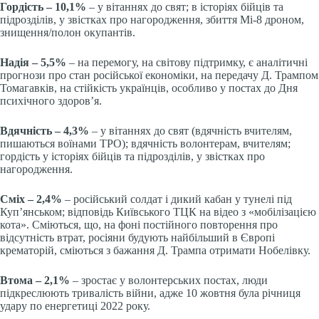
Гордість – 10,1%
– у вітаннях до свят; в історіях бійців та
підрозділів, у звістках про нагородження, збиття Мі-8 дроном,
знищення/полон окупантів.
Надія – 5,5%
– на перемогу, на світову підтримку, є аналітичні
прогнози про стан російської економіки, на передачу Д. Трампом
Томагавків, на стійкість українців, особливо у постах до Дня
психічного здоров’я.
Вдячність – 4,3%
– у вітаннях до свят (вдячність вчителям,
пишаються воїнами ТРО); вдячність волонтерам, вчителям;
гордість у історіях бійців та підрозділів, у звістках про
нагородження.
Сміх – 2,4%
– російський солдат і дикий кабан у тунелі під
Куп’янськом; відповідь Київського ТЦК на відео з «мобілізацією
кота». Сміються, що, на фоні постійного повторення про
відсутність втрат, росіяни будують найбільший в Європі
крематорій, сміються з бажання Д. Трампа отримати Нобелівку.
Втома – 2,1%
– зростає у волонтерських постах, люди
підкреслюють тривалість війни, адже 10 жовтня була річниця
удару по енергетиці 2022 року.