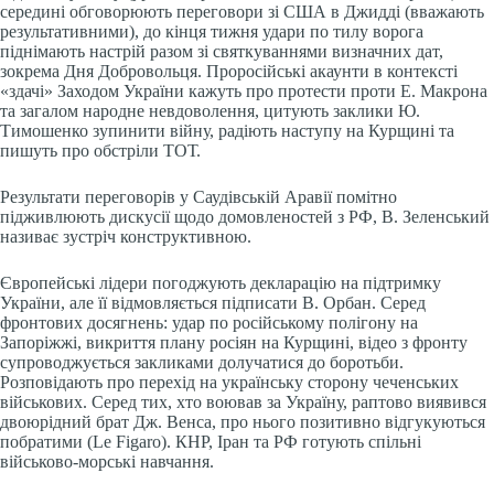
середині обговорюють переговори зі США в Джидді (вважають
результативними), до кінця тижня удари по тилу ворога
піднімають настрій разом зі святкуваннями визначних дат,
зокрема Дня Добровольця. Проросійські акаунти в контексті
«здачі» Заходом України кажуть про протести проти Е. Макрона
та загалом народне невдоволення, цитують заклики Ю.
Тимошенко зупинити війну, радіють наступу на Курщині та
пишуть про обстріли ТОТ.
Результати переговорів у Саудівській Аравії помітно
підживлюють дискусії щодо домовленостей з РФ, В. Зеленський
називає зустріч конструктивною.
Європейські лідери погоджують декларацію на підтримку
України, але її відмовляється підписати В. Орбан. Серед
фронтових досягнень: удар по російському полігону на
Запоріжжі, викриття плану росіян на Курщині, відео з фронту
супроводжується закликами долучатися до боротьби.
Розповідають про перехід на українську сторону чеченських
військових. Серед тих, хто воював за Україну, раптово виявився
двоюрідний брат Дж. Венса, про нього позитивно відгукуються
побратими (Le Figaro). КНР, Іран та РФ готують спільні
військово-морські навчання.