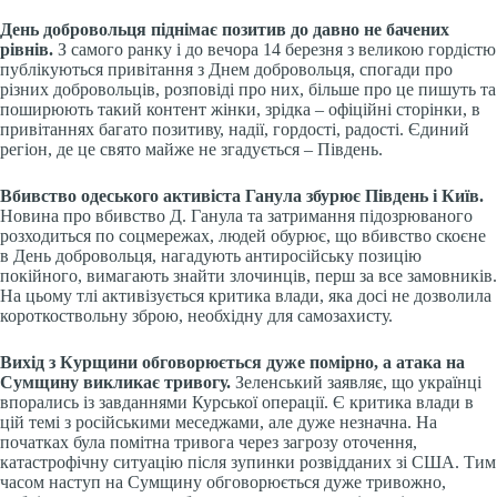
День добровольця піднімає позитив до давно не бачених
рівнів.
З самого ранку і до вечора 14 березня з великою гордістю
публікуються привітання з Днем добровольця, спогади про
різних добровольців, розповіді про них, більше про це пишуть та
поширюють такий контент жінки, зрідка – офіційні сторінки, в
привітаннях багато позитиву, надії, гордості, радості. Єдиний
регіон, де це свято майже не згадується – Південь.
Вбивство одеського активіста Ганула збурює Південь і Київ.
Новина про вбивство Д. Ганула та затримання підозрюваного
розходиться по соцмережах, людей обурює, що вбивство скоєне
в День добровольця, нагадують антиросійську позицію
покійного, вимагають знайти злочинців, перш за все замовників.
На цьому тлі активізується критика влади, яка досі не дозволила
короткоствольну зброю, необхідну для самозахисту.
Вихід з Курщини обговорюється дуже помірно, а атака на
Сумщину викликає тривогу.
Зеленський заявляє, що українці
впорались із завданнями Курської операції. Є критика влади в
цій темі з російськими меседжами, але дуже незначна. На
початках була помітна тривога через загрозу оточення,
катастрофічну ситуацію після зупинки розвідданих зі США. Тим
часом наступ на Сумщину обговорюється дуже тривожно,