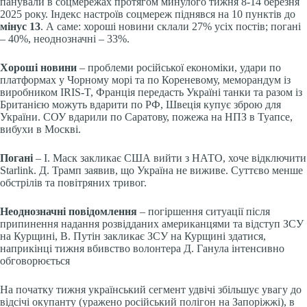
панували в соцмережах протягом минулого тижня 8-14 березня
2025 року. Індекс настроїв соцмереж піднявся на 10 пунктів до
мінус 13
. А саме: хороші новини склали 27% усіх постів; погані
– 40%, неоднозначні – 33%.
Хороші новини
– проблеми російської економіки, удари по
платформах у Чорному морі та по Кореневому, меморандум із
виробником IRIS-T, Франція передасть Україні танки та разом із
Британією можуть вдарити по РФ, Швеція купує зброю для
України. СОУ вдарили по Саратову, пожежа на НПЗ в Туапсе,
вибухи в Москві.
Погані
– І. Маск закликає США вийти з НАТО, хоче відключити
Starlink. Д. Трамп заявив, що Україна не виживе. Суттєво менше
обстрілів та повітряних тривог.
Неоднозначні повідомлення
– погіршення ситуації після
припинення надання розвідданих американцями та відступ ЗСУ
на Курщині, В. Путін закликає ЗСУ на Курщині здатися,
наприкінці тижня вбивство волонтера Д. Ганула інтенсивно
обговорюється
На початку тижня український сегмент удвічі збільшує увагу до
відсічі окупанту (уражено російський полігон на Запоріжжі), в