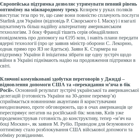
Європейська підтримка дозволяє утримувати певний рівень
оптимізму на міжнародному треку.
Козирем у руках поляків
виступає теза про те, що саме вони повністю сплачують послуги
Starlink для України (відповідь Р. Сікорського І. Маску) і взагалі
шукатимуть більш надійну альтернативу американським
технологіям. З боку Франції тішить серія обнадійливих
повідомлень про допомогу на €195 млн, і навіть плани передати
ядерні технології (про це заявив міністр оборони С. Лекорню,
однак прямо про ЯЗ не йдеться). Заяви К. Стармера на
підтримку України й ініціатива зібрати ще одну зустріч щодо
війни в Україні піднімають надію на продовження підтримки в
світі.
Ключові комуніковані здобутки переговорів у Джидді –
відновлення допомоги США та «перекидання м’яча в бік
Росії».
Основний результат зустрічі української та американської
делегацій (готовність України на 30-денне перемир’я)
сприймається новинними акаунтами й користувачами
неоднозначно, проте обговорюють, що в очах американців це
переспрямує негатив на російський бік: мовляв, Київ уже
продемонстрував готовність до конструктиву, тепер «м’яч на
боці Москви», як заявив М. Рубіо. Приводом для безумовного
оптимізму стало розблокування США військової допомоги та
обміну розвіданими.