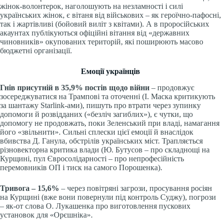
жінок-волонтерок, наголошують на незламності і силі
українських жінок, є вітаня від військових – як героїчно-пафосні,
так і жартівливі (бойовий виліт з квітами). А в проросійських
акаунтах публікуються офіційні вітання від «державних
чиновників» окупованих територій, які поширюють масово
бюджетні організації.
Емоції українців
Гнів присутній в 35,9% постів щодо війни
– продовжує
зосереджуватися на Трампові та оточенні (І. Маска критикують
за шантажу Starlink-ами), пишуть про втрати через зупинку
допомоги й розвідданих («безліч загиблих»), є чутки, що
допомогу не продовжать, поки Зеленський при владі, намагання
його «звільнити». Сильні сплески цієї емоції й внаслідок
вбивства Д. Ганула, обстрілів українських міст. Трапляється
різновекторна критика влади (Ю. Бутусов – про складнощі на
Курщині, пул Євросолідарності – про непрофесійність
перемовників ОП і тиск на самого Порошенка).
Тривога – 15,6%
– через повітряні загрози, просування росіян
на Курщині (вже вони повернули під контроль Суджу), погрози
– як-от слова О. Лукашенка про виготовлення пускових
установок для «Орєшніка».