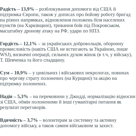
Радість – 13,9%
– розблокування допомоги від США й
підтримка Європи, також у дописах про бойову роботу бригад
на різних напрямках, відновлення положень біля населених
пунктів (на Харківщині), тривання боїв під Покровськом,
масштабну дронову атаку на РФ, удари по НПЗ.
Гордість – 12,1%
– за українських добровольців, оборонну
промисловість (навіть США не встигають за Україною, пише
WSJ), визначні операції, сильних духом жінок (в т.ч, у війську),
Т. Шевченка та його спадщину.
Сум – 10,9%
– у цивільних і військових некрологах, новинах
про чергову страту полонених (на Курщині) та акцію на
підтримку полонених.
Надія – 5,3%
– на перемовини у Джидді, нормалізацію відносин
зі США, обмін полоненими й інші гуманітарні питання як
результат переговорів.
Вдячність – 3,7%
– волонтерам за системну та активну
допомогу війську, а також самим військовим за захист.