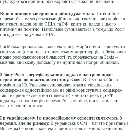
публікуються новини, обговорюються можливі наслідки.
Віри в швидке завершення війни дуже мало.
Потенційне
перемир’я коментується емоційно неоднозначно, але скоріше в
контексті недовіри до США та РФ, критики влади з цього
питання не помітно. Найбільше сумніваються в тому, що Росія
погодиться на умова США.
Російська пропаганда в контексті перемир’я починає висувати
свої умови (не допускати натівських миротворців, забезпечити
права російськомовної більшості) та ображається на Захід –
мовляв, військову допомогу не припиняли попри обіцянки.
З боку Росії – передбачуваний «відкат» настроїв щодо
перемовин до початкового стану.
Заяви В. Путіна та його
помічника Ю. Ушакова супроводжуються в українських
соцмережах одностайною (як на рівні користувачів соцмереж,
так і на рівні експертної спільноти) констатацією, що РФ
відкинула пропозицію перемир’я – точніше, висуває власні
ультимативні вимоги.
І в українському, і в проросійському сегменті святкують 8
березня, але по-різному.
В українських СМ – багато привітань з
Восьмим березня в контексті війни: вітають жінок-захисниць,